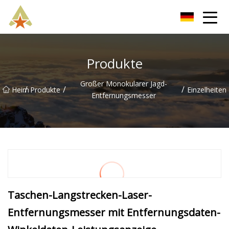
Shanghai Golf Entfernungsmesser Inc.
Produkte
Großer Monokularer Jagd-
/
/
/
Heim
Produkte
Einzelheiten
Entfernungsmesser
Taschen-Langstrecken-Laser-
Entfernungsmesser mit Entfernungsdaten-