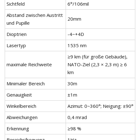
Sichtfeld
6°/106mil
Abstand zwischen Austritt
20mm
und Pupille
Dioptrien
-4~+4D
Lasertyp
1535 nm
≥9 km (für große Gebäude),
maximale Reichweite
NATO-Ziel (2,3 × 2,3 m) ≥ 6
km
Minimaler Bereich
30m
Genauigkeit
±1m
Winkelbereich
Azimut: 0~360°; Neigung: ±90°
Abweichungen
0,4 mrad
Erkennung
≥98 %
Bereichsfrequenz
1Hz