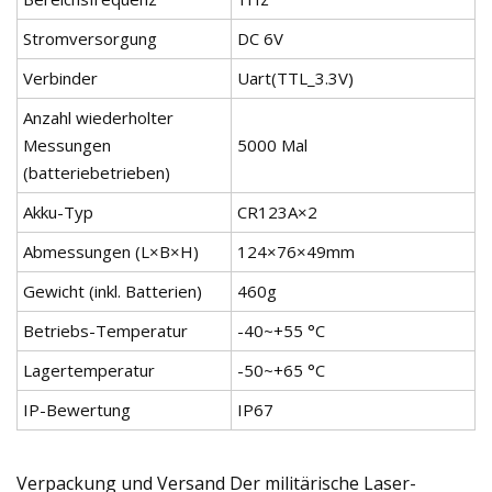
Stromversorgung
DC 6V
Verbinder
Uart(TTL_3.3V)
Anzahl wiederholter
Messungen
5000 Mal
(batteriebetrieben)
Akku-Typ
CR123A×2
Abmessungen (L×B×H)
124×76×49mm
Gewicht (inkl. Batterien)
460g
Betriebs-Temperatur
-40~+55 °C
Lagertemperatur
-50~+65 °C
IP-Bewertung
IP67
Verpackung und Versand Der militärische Laser-